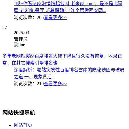
“哎~你看这家泡馍馆起名叫‘老米家.com’，是不是比隔
壁‘老米家.餐厅’听着攒劲？”昨个跟做西安网...
浏览次数：
205
查看更多>>
27
2025-03
管理员
多年老网站突然百度排名大幅下降且很久没有恢复，收录正
常，在其它搜索引擎排名也
深度解析：老站突发性百度排名雪崩的隐秘诱因与破局
之道 一、现象背后...
浏览次数：
219
查看更多>>
网站快捷导航
网站首页