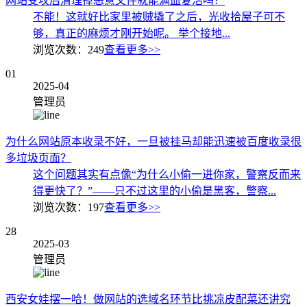
网站受攻后清理掉恶意文件就能满血复活吗？
不能！这就好比家里被贼撬了之后，光收拾屋子可不
够，真正的麻烦才刚开始呢。 举个接地...
浏览次数：
249
查看更多>>
01
2025-04
管理员
为什么网站原本收录不好，一旦被挂马却能迅速被百度收录很
多垃圾页面？
这个问题其实有点像“为什么小偷一进你家，警察反而来
得更快了？”——只不过这里的小偷是黑客，警察...
浏览次数：
197
查看更多>>
28
2025-03
管理员
西安女娃摆一哈！做网站的选域名环节比挑凉皮配菜还讲究